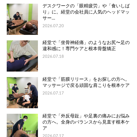
デスクワークの「眼精疲労」や「食いしば
り」に。経堂の会社員に人気のヘッドマッ
サー…
2026.07.20
経堂で「坐骨神経痛」のようなお尻〜足の
違和感に！専門ケアと根本骨盤矯正
2026.07.18
経堂で「筋膜リリース」をお探しの方へ。
マッサージで戻る頑固な肩こりを根本ケア
2026.07.17
経堂で「外反母趾」や足裏の痛みにお悩み
の方へ。全身のバランスから見直す根本ケ
ア
2026.07.17