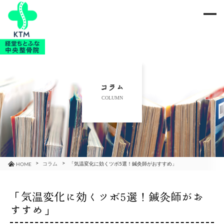
me
当院のご紹介
治療メニュー
コラム
COLUMN
お知らせ
ブログ
コラム
コラム
「気温変化に効くツボ5選！鍼灸師がおすすめ」
HOME
よくあるご質問
「気温変化に効くツボ5選！鍼灸師がお
すすめ」
アクセス