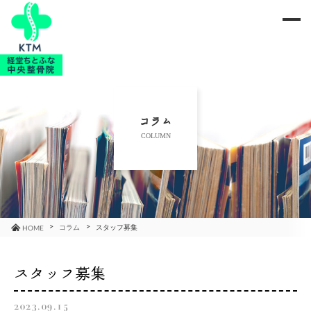
me
当院のご紹介
治療メニュー
コラム
COLUMN
お知らせ
ブログ
コラム
コラム
スタッフ募集
HOME
よくあるご質問
スタッフ募集
アクセス
2023.09.15