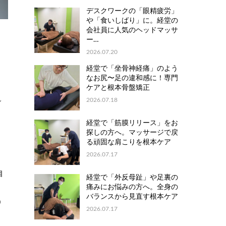
デスクワークの「眼精疲労」
や「食いしばり」に。経堂の
会社員に人気のヘッドマッサ
ー…
2026.07.20
経堂で「坐骨神経痛」のよう
なお尻〜足の違和感に！専門
ケアと根本骨盤矯正
見
2026.07.18
経堂で「筋膜リリース」をお
探しの方へ。マッサージで戻
る頑固な肩こりを根本ケア
2026.07.17
自
経堂で「外反母趾」や足裏の
痛みにお悩みの方へ。全身の
バランスから見直す根本ケア
の
2026.07.17