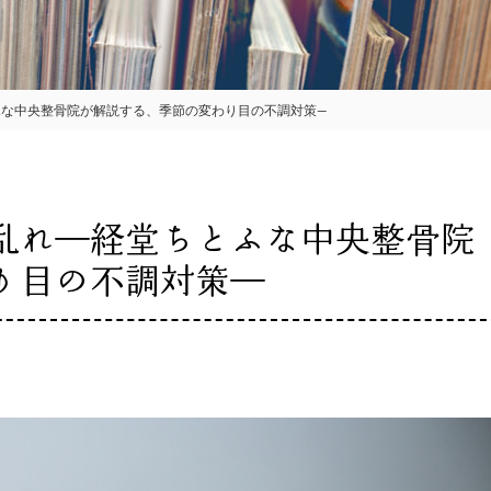
ふな中央整骨院が解説する、季節の変わり目の不調対策―
乱れ―経堂ちとふな中央整骨院
り目の不調対策―