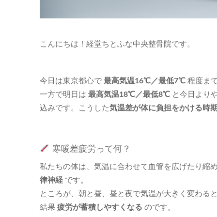
こんにちは！経堂ちとふな中央整骨院です。
今日は東京都心で
最高気温16℃／最低7℃
程度まで
一方で明日は
最高気温18℃／最低8℃
と今日よりや
込みです。こうした
気温差が体に負担をかける時
寒暖差疲労って何？
私たちの体は、気温に合わせて血管を広げたり縮
律神経
です。
ところが、朝と昼、昼と夜で気温が大きく変わる
結果
疲労が蓄積しやすくなる
のです。