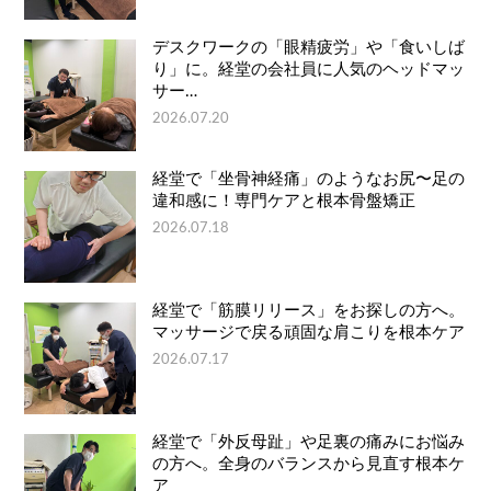
デスクワークの「眼精疲労」や「食いしば
り」に。経堂の会社員に人気のヘッドマッ
サー…
2026.07.20
経堂で「坐骨神経痛」のようなお尻〜足の
違和感に！専門ケアと根本骨盤矯正
2026.07.18
経堂で「筋膜リリース」をお探しの方へ。
マッサージで戻る頑固な肩こりを根本ケア
2026.07.17
経堂で「外反母趾」や足裏の痛みにお悩み
の方へ。全身のバランスから見直す根本ケ
ア