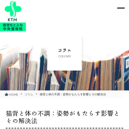
me
当院のご紹介
治療メニュー
コラム
COLUMN
お知らせ
ブログ
コラム
コラム
猫背と体の不調：姿勢がもたらす影響とその解決法
HOME
よくあるご質問
猫背と体の不調：姿勢がもたらす影響と
その解決法
アクセス