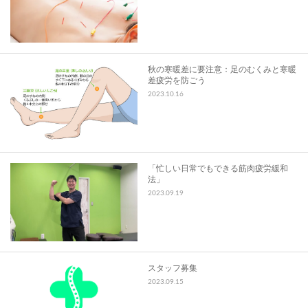
秋の寒暖差に要注意：足のむくみと寒暖
差疲労を防ごう
2023.10.16
「忙しい日常でもできる筋肉疲労緩和
法」
2023.09.19
スタッフ募集
2023.09.15