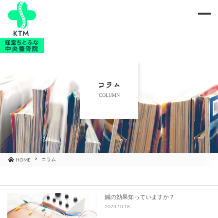
me
当院のご紹介
治療メニュー
コラム
COLUMN
お知らせ
ブログ
コラム
コラム
HOME
よくあるご質問
鍼の効果知っていますか？
2023.10.18
アクセス