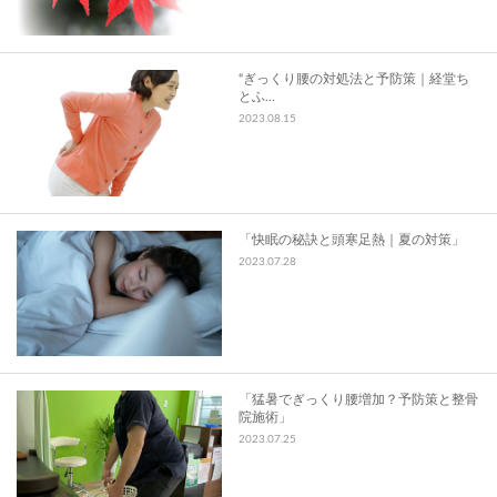
“ぎっくり腰の対処法と予防策｜経堂ち
とふ…
2023.08.15
「快眠の秘訣と頭寒足熱｜夏の対策」
2023.07.28
「猛暑でぎっくり腰増加？予防策と整骨
院施術」
2023.07.25