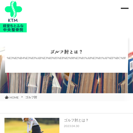
me
当院のご紹介
治療メニュー
ゴルフ肘とは？
%E3%82%B4%E3%83%AB%E3%83%95%E8%82%98%E3%81%A8%E3%81%AF%EF%BC%9F
お知らせ
ブログ
コラム
ゴルフ肘
HOME
よくあるご質問
ゴルフ肘とは？
2023.04.30
アクセス