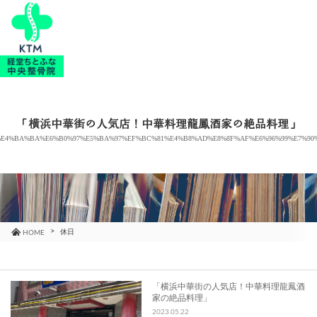
当院のご紹介
治療メニュー
「横浜中華街の人気店！中華料理龍鳳酒家の絶品料理」
E4%BA%BA%E6%B0%97%E5%BA%97%EF%BC%81%E4%B8%AD%E8%8F%AF%E6%96%99%E7%90%
お知らせ
ブログ
コラム
休日
HOME
よくあるご質問
「横浜中華街の人気店！中華料理龍鳳酒
家の絶品料理」
アクセス
2023.05.22