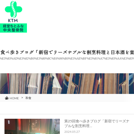
当院のご紹介
治療メニュー
回食べ歩きブログ「新宿でリーズナブルな割烹料理と日本酒を
%E3%83%AD%E3%82%B0%E3%80%8C%E6%96%B0%E5%AE%BF%E3%81%A7%E3%83%AA%E3%83
お知らせ
ブログ
コラム
和食
HOME
よくあるご質問
第25回食べ歩きブログ「新宿でリーズナ
ブルな割烹料理…
アクセス
2024.05.27