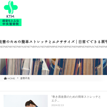
当院のご紹介
治療メニュー
改善のための簡単ストレッチとエクササイズ | 日常でできる肩
%E3%82%81%E3%81%AE%E7%B0%A1%E5%8D%98%E3%82%B9%E3%83%88%E3%83%AC%E3%83%8
お知らせ
ブログ
コラム
姿勢不良
HOME
よくあるご質問
“巻き肩改善のための簡単ストレッチと
エク…
アクセス
2024.02.13