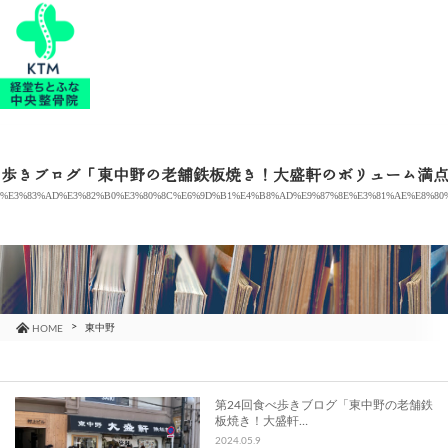
当院のご紹介
治療メニュー
べ歩きブログ「東中野の老舗鉄板焼き！大盛軒のボリューム満
%E3%83%AD%E3%82%B0%E3%80%8C%E6%9D%B1%E4%B8%AD%E9%87%8E%E3%81%AE%E8%80
お知らせ
ブログ
コラム
東中野
HOME
よくあるご質問
第24回食べ歩きブログ「東中野の老舗鉄
板焼き！大盛軒…
アクセス
2024.05.9