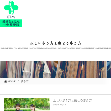
当院のご紹介
治療メニュー
正しい歩き方と痩せる歩き方
1%84%E6%AD%A9%E3%81%8D%E6%96%B9%E3%81%A8%E7%97%A9%E3%81%9B%E3%82%8B%E6
お知らせ
ブログ
コラム
歩き方
HOME
よくあるご質問
正しい歩き方と痩せる歩き方
2023.05.10
アクセス