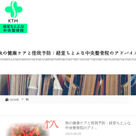
当院のご紹介
治療メニュー
秋の健康ケアと怪我予防：経堂ちとふな中央整骨院のアドバイ
E6%80%AA%E6%88%91%E4%BA%88%E9%98%B2%EF%BC%9A%E7%B5%8C%E5%A0%82%E3%81%
お知らせ
ブログ
コラム
秋
HOME
よくあるご質問
秋の健康ケアと怪我予防：経堂ちとふな
中央整骨院のアド…
アクセス
2023.08.28