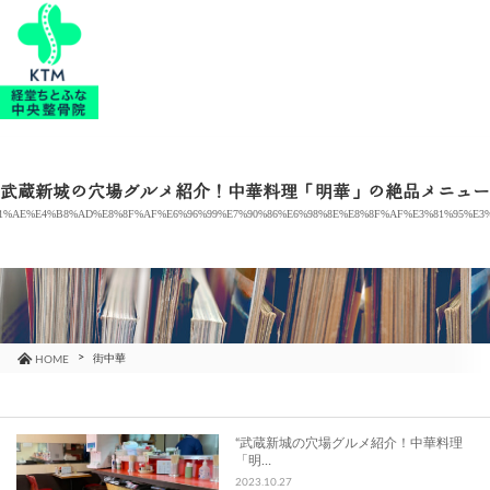
当院のご紹介
治療メニュー
“武蔵新城の穴場グルメ紹介！中華料理「明華」の絶品メニュー
1%AE%E4%B8%AD%E8%8F%AF%E6%96%99%E7%90%86%E6%98%8E%E8%8F%AF%E3%81%95%E3
お知らせ
ブログ
コラム
街中華
HOME
よくあるご質問
“武蔵新城の穴場グルメ紹介！中華料理
「明…
アクセス
2023.10.27