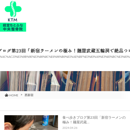
当院のご紹介
治療メニュー
ブログ第23回「新宿ラーメンの極み！麺屋武蔵五輪洞で絶品つ
7%AC%AC23%E5%9B%9E%E3%80%8C%E6%96%B0%E5%AE%BF%E3%83%A9%E3%83%BC%E3%83
お知らせ
ブログ
コラム
西新宿
HOME
よくあるご質問
食べ歩きブログ第23回「新宿ラーメンの
極み！麺屋武蔵…
アクセス
2024.04.26