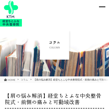
me
当院のご紹介
治療メニュー
コラム
COLUMN
お知らせ
ブログ
コラム
コラム
【肩の悩み解消】経堂ちとふな中央整骨院式・前側の痛みと可動域
HOME
よくあるご質問
【肩の悩み解消】経堂ちとふな中央整骨
院式・前側の痛みと可動域改善
アクセス