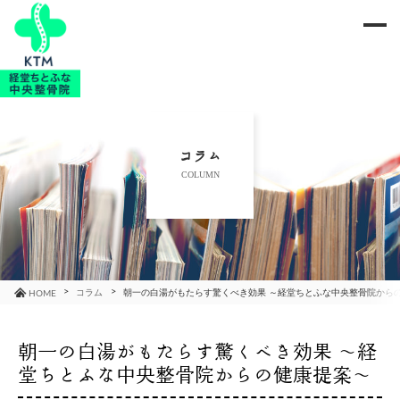
me
当院のご紹介
治療メニュー
コラム
COLUMN
お知らせ
ブログ
コラム
コラム
朝一の白湯がもたらす驚くべき効果 ～経堂ちとふな中央整骨院から
HOME
よくあるご質問
朝一の白湯がもたらす驚くべき効果 ～経
堂ちとふな中央整骨院からの健康提案～
アクセス