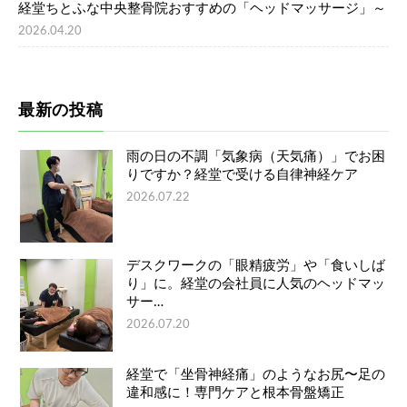
経堂ちとふな中央整骨院おすすめの「ヘッドマッサージ」～
2026.04.20
最新の投稿
雨の日の不調「気象病（天気痛）」でお困
りですか？経堂で受ける自律神経ケア
2026.07.22
デスクワークの「眼精疲労」や「食いしば
り」に。経堂の会社員に人気のヘッドマッ
サー…
2026.07.20
経堂で「坐骨神経痛」のようなお尻〜足の
違和感に！専門ケアと根本骨盤矯正