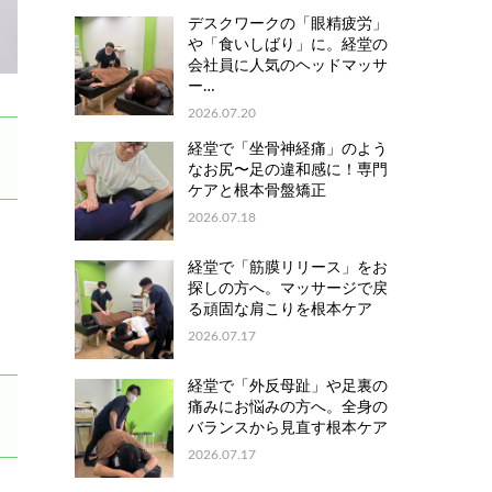
デスクワークの「眼精疲労」
や「食いしばり」に。経堂の
会社員に人気のヘッドマッサ
ー…
2026.07.20
経堂で「坐骨神経痛」のよう
なお尻〜足の違和感に！専門
ケアと根本骨盤矯正
2026.07.18
経堂で「筋膜リリース」をお
探しの方へ。マッサージで戻
る頑固な肩こりを根本ケア
2026.07.17
経堂で「外反母趾」や足裏の
痛みにお悩みの方へ。全身の
バランスから見直す根本ケア
2026.07.17