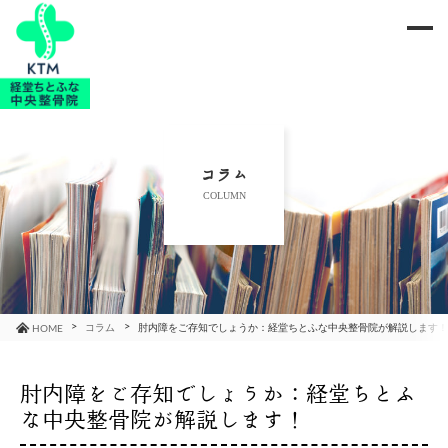
me
当院のご紹介
治療メニュー
コラム
COLUMN
お知らせ
ブログ
コラム
コラム
肘内障をご存知でしょうか：経堂ちとふな中央整骨院が解説します
HOME
よくあるご質問
肘内障をご存知でしょうか：経堂ちとふ
な中央整骨院が解説します！
アクセス