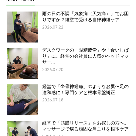
雨の日の不調「気象病（天気痛）」でお困
りですか？経堂で受ける自律神経ケア
2026.07.22
デスクワークの「眼精疲労」や「食いしば
り」に。経堂の会社員に人気のヘッドマッ
サー…
2026.07.20
経堂で「坐骨神経痛」のようなお尻〜足の
違和感に！専門ケアと根本骨盤矯正
2026.07.18
経堂で「筋膜リリース」をお探しの方へ。
マッサージで戻る頑固な肩こりを根本ケア