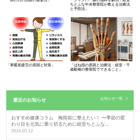
「雨の日の治療の重要性」
ちとふな中央整骨院が教える治療法
と予防法」
「寒暖差疲労の原因と対策」
「ばね指の原因と治療法：経堂・千
歳船橋の整骨院でできること」
お知らせ一覧
最近のお知らせ
おすすめ健康コラム 梅雨前に整えたい！ 〜季節の変
わり目を元気に乗り切るために経堂ちとふな…
2026.05.12