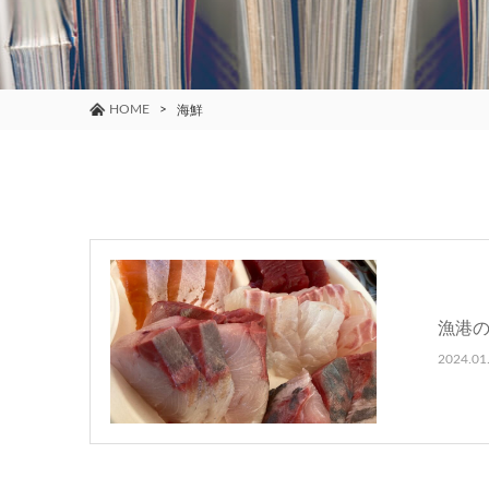
HOME
海鮮
漁港の
2024.01