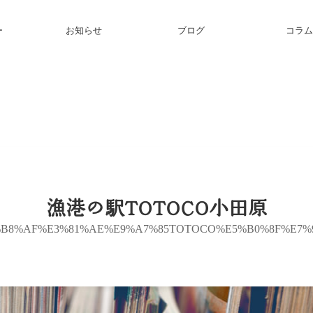
ー
お知らせ
ブログ
コラム
漁港の駅TOTOCO小田原
B8%AF%E3%81%AE%E9%A7%85TOTOCO%E5%B0%8F%E7%