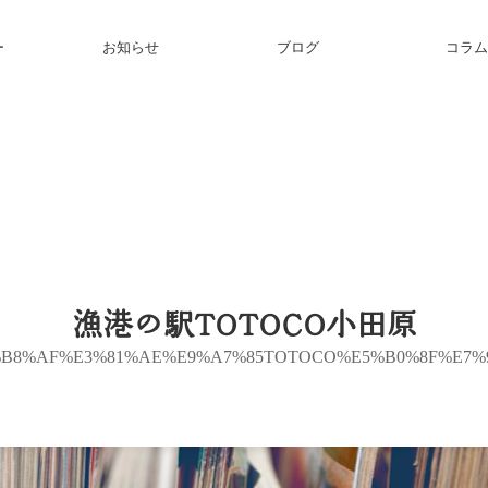
ー
お知らせ
ブログ
コラム
漁港の駅TOTOCO小田原
B8%AF%E3%81%AE%E9%A7%85TOTOCO%E5%B0%8F%E7%