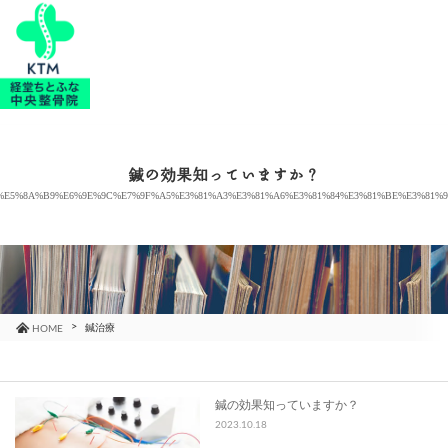
当院のご紹介
治療メニュー
鍼の効果知っていますか？
E5%8A%B9%E6%9E%9C%E7%9F%A5%E3%81%A3%E3%81%A6%E3%81%84%E3%81%BE%E3%81%
お知らせ
ブログ
コラム
鍼治療
HOME
よくあるご質問
鍼の効果知っていますか？
2023.10.18
アクセス