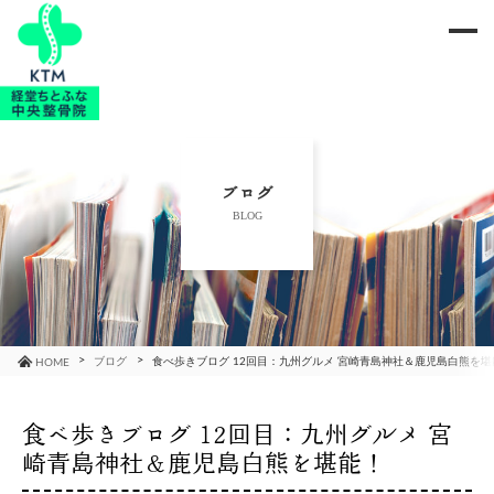
me
当院のご紹介
治療メニュー
ブログ
BLOG
お知らせ
ブログ
コラム
ブログ
食べ歩きブログ 12回目：九州グルメ 宮崎青島神社＆鹿児島白熊を堪
HOME
よくあるご質問
食べ歩きブログ 12回目：九州グルメ 宮
崎青島神社＆鹿児島白熊を堪能！
アクセス