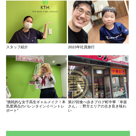
スタッフ紹介
2023年社員旅行
“挑戦的な女子高生ギャルメイク！本
第27回食べ歩きブログ町中華「幸楽
気度満点のバレンタインイベントレ
さん」：野方エリアの古き良き味わ
ポート”
い