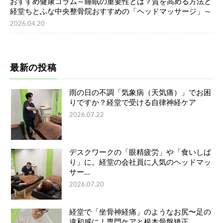
おすすめ健康コラム～睡眠の重要性とは？質を高める方法と
経堂ちとふな中央整骨院おすすめの「ヘッドマッサージ」～
2026.04.20
最新の投稿
雨の日の不調「気象病（天気痛）」でお困
りですか？経堂で受ける自律神経ケア
2026.07.22
デスクワークの「眼精疲労」や「食いしば
り」に。経堂の会社員に人気のヘッドマッ
サー…
2026.07.20
経堂で「坐骨神経痛」のようなお尻〜足の
違和感に！専門ケアと根本骨盤矯正