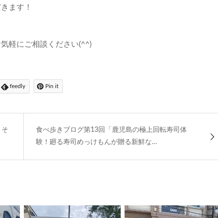
だきます！
軽にご相談ください(^^)
feedly
Pin it
とそ
食べ歩きブログ第13回「鹿児島の極上回転寿司体
験！廻る寿司めっけもんが贈る新鮮な…