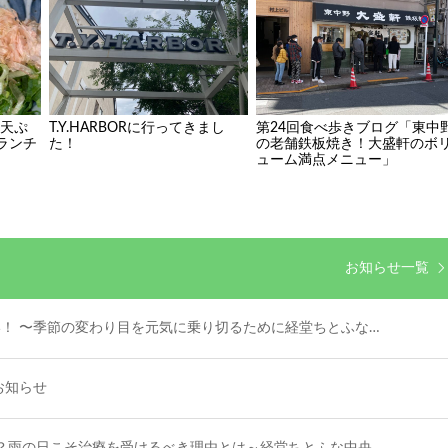
と天ぷ
T.Y.HARBORに行ってきまし
第24回食べ歩きブログ「東中
ランチ
た！
の老舗鉄板焼き！大盛軒のボ
ューム満点メニュー」
お知らせ一覧
！ 〜季節の変わり目を元気に乗り切るために経堂ちとふな…
お知らせ
？雨の日こそ治療を受けるべき理由とは～経堂ちとふな中央…