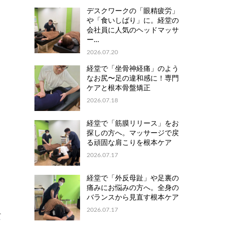
デスクワークの「眼精疲労」
や「食いしばり」に。経堂の
会社員に人気のヘッドマッサ
ー…
2026.07.20
経堂で「坐骨神経痛」のよう
なお尻〜足の違和感に！専門
ま
ケアと根本骨盤矯正
2026.07.18
経堂で「筋膜リリース」をお
探しの方へ。マッサージで戻
る頑固な肩こりを根本ケア
2026.07.17
経堂で「外反母趾」や足裏の
痛みにお悩みの方へ。全身の
バランスから見直す根本ケア
2026.07.17
だ